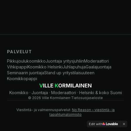
PALVELUT
Pikkujoulukoomikko
Juontaja yritysjuhliin
Moderaattori
Vihkipappi
Koomikko Helsinki
Juhlapuhuja
Gaalajuontaja
Seminaarin juontaja
Stand up yritystilaisuuteen
Koomikkopappi
V
ILLE
K
ORMILAINEN
Koomikko · Juontaja · Moderaattori · Helsinki & koko Suomi
©
2026
Ville Kormilainen
·
Tietosuojaseloste
Viestintä- ja valmennuspalvelut:
No Reason – viestintä- ja
tapahtumatoimisto
Edit with