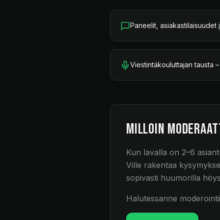
Paneelit, asiakastilaisuudet
Viestintäkouluttajan tausta
Milloin moderaat
Kun lavalla on 2–6 asiant
Ville rakentaa kysymykset 
sopivasti huumorilla höy
Halutessanne moderointiin