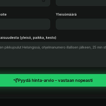
soite
Yleisömäärä
ilaisuudesta (yleisö, paikka, kesto)
Pyydä hinta-arvio – vastaan nopeasti