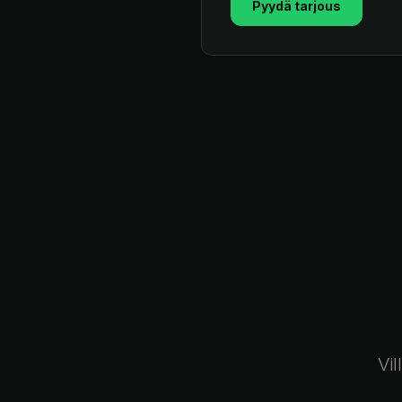
Pyydä tarjous
Vi