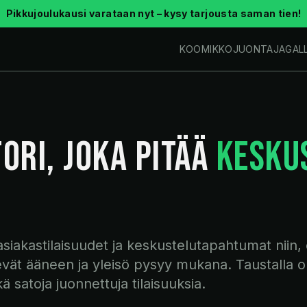
Pikkujoulukausi varataan nyt – kysy tarjousta saman tien!
KOOMIKKO
JUONTAJA
GAL
ORI, JOKA PITÄÄ
KESKU
asiakastilaisuudet ja keskustelutapahtumat niin,
sevät ääneen ja yleisö pysyy mukana. Taustalla on
 satoja juonnettuja tilaisuuksia.