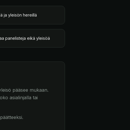
ä ja yleisön hereillä
aa panelisteja eikä yleisöä
a yleisö pääsee mukaan.
o asialinjalla tai
päätteeksi.