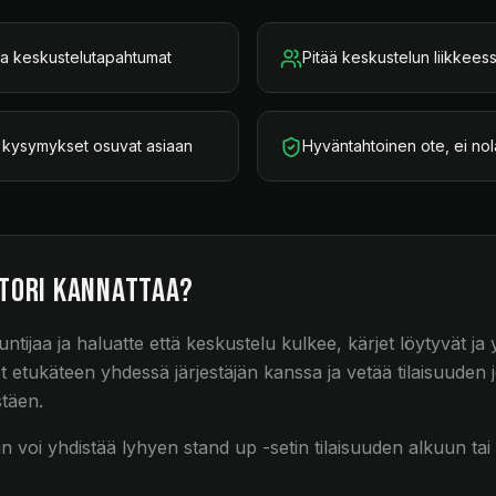
 ja keskustelutapahtumat
Pitää keskustelun liikkeess
 – kysymykset osuvat asiaan
Hyväntahtoinen ote, ei nol
tori kannattaa?
untijaa ja haluatte että keskustelu kulkee, kärjet löytyvät j
etukäteen yhdessä järjestäjän kanssa ja vetää tilaisuuden jok
stäen.
 voi yhdistää lyhyen stand up -setin tilaisuuden alkuun tai 