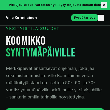
Pikkujoulukausi varataan nyt – kysy tarjousta saman tien!
Ville Kormilainen
Pyydä tarjous
SYNTYMÄPÄIVÄT · MERKKIPÄIVÄT ·
YKSITYISTILAISUUDET
KOOMIKKO
SYNTYMÄPÄIVILLE
Merkkipäivät ansaitsevat ohjelman, joka jää
sukulaisten muistiin. Ville Kormilainen vetää
räätälöityjä stand up -settejä 50-, 60- ja 70-
vuotissyntymäpäiville sekä muille yksityisjuhlille
– sankarin omilla tarinoilla höystettyinä.