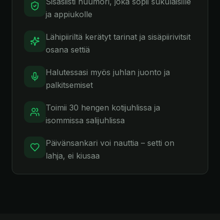
Sisäsiisti huumori, joka sopii sukulaisille
ja appiukolle
Lähipiiriltä kerätyt tarinat ja sisäpiirivitsit
osana settiä
Halutessasi myös juhlan juonto ja
palkitsemiset
Toimii 30 hengen kotijuhlissa ja
isommissa salijuhlissa
Päivänsankari voi nauttia – setti on
lahja, ei kiusaa