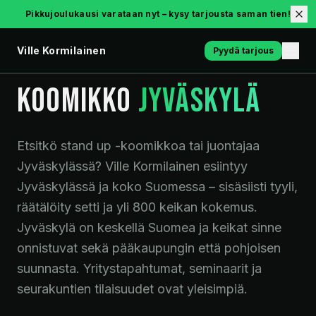
Pikkujoulukausi varataan nyt – kysy tarjousta saman tien!
Ville Kormilainen
Pyydä tarjous
STAND UP · JUONTO · JYVÄSKYLÄ
KOOMIKKO
JYVÄSKYLÄ
Etsitkö stand up -koomikkoa tai juontajaa
Jyväskylässä? Ville Kormilainen esiintyy
Jyväskylässä ja koko Suomessa – sisäsiisti tyyli,
räätälöity setti ja yli 800 keikan kokemus.
Jyväskylä on keskellä Suomea ja keikat sinne
onnistuvat sekä pää­kaupungin että pohjoisen
suunnasta. Yritystapahtumat, seminaarit ja
seurakuntien tilaisuudet ovat yleisimpiä.