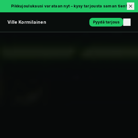
Pikkujoulukausi varataan nyt – kysy tarjousta saman tien!
Ville Kormilainen
Pyydä tarjous