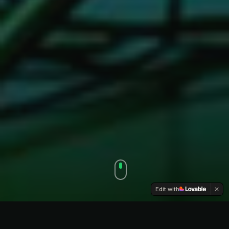
Edit with
PYYDÄ HINTA-ARVIO
YRITYKSIÄ, JOTKA OVAT TILANNEET VILLEN KEIKALLE